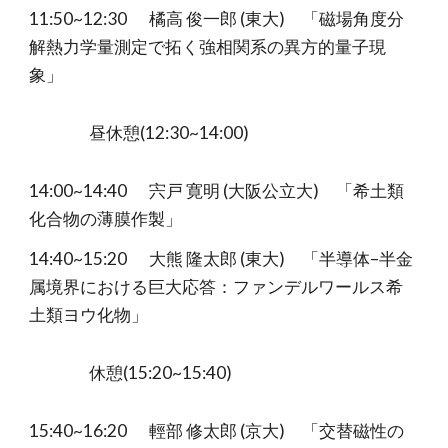
11:50~12:30
橘高 俊一郎 (東大) 「磁場角度分
解熱力学量測定で拓く強相関系の異方的量子現
象」
昼休憩(12:30~14:00)
14:00~14:40
宍戸 寛明 (大阪公立大) 「希土類
化合物の薄膜作製」
14:40~15:20
大熊 隆太郎 (東大) 「半導体–半金
属境界における巨大応答：ファンデルワールス希
土類ヨウ化物」
休憩(15:20~15:40)
15:40~16:20
輕部 修太郎 (京大) 「交替磁性の