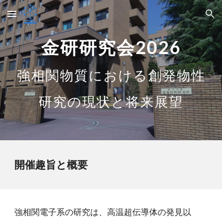
Skip to main content
Skip to navigation
金研研究会202
6
強相関物質における創発物性
研究の現状と将来展望
開催趣旨と概要
強相関電子系の研究は、高温超伝導体の発見以