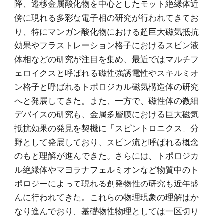
降、遷移金属酸化物を中心としたモット絶縁体近
傍に現れる多彩な電子相の研究が行われてきてお
り、特にマンガン酸化物における超巨大磁気抵抗
効果やフラストレーション格子におけるスピン液
体相などの研究が注目を集め、最近ではマルチフ
ェロイクスと呼ばれる磁性強誘電性やスキルミオ
ン格子と呼ばれるトポロジカル磁気構造体の研究
へと発展してきた。また、一方で、磁性体の微細
デバイスの研究も、金属多層膜における巨大磁気
抵抗効果の発見を契機に「スピントロニクス」分
野として発展しており、スピン流と呼ばれる概念
のもと理解が進んできた。さらには、トポロジカ
ル絶縁体やマヨラナフェルミオンなど物質中のト
ポロジーによって現れる創発物性の研究も近年盛
んに行われてきた。これらの物理現象の理解はか
なり進んでおり、基礎物性物理としては一区切り