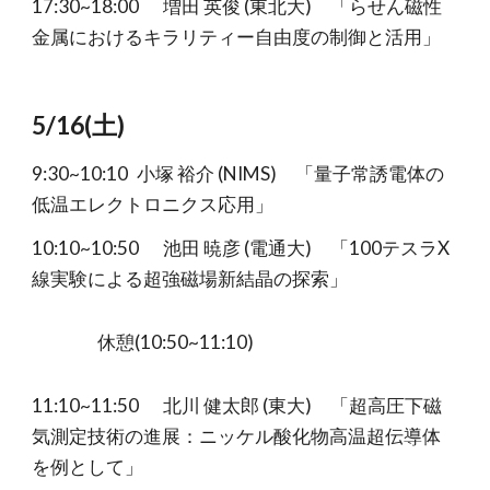
17:30~18:00
増田 英俊 (東北大) 「らせん磁性
金属におけるキラリティー自由度の制御と活用」
5/16
(
土
)
9:30~10:10
小塚 裕介 (NIMS) 「量子常誘電体の
低温エレクトロニクス応用」
10:10~10:50
池田 暁彦 (電通大) 「100テスラX
線実験による超強磁場新結晶の探索」
休憩(10:50~11:10)
11:10~11:50
北川 健太郎 (東大) 「超高圧下磁
気測定技術の進展：ニッケル酸化物高温超伝導体
を例として」