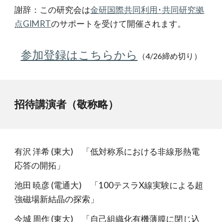
謝辞：この研究会は
金研国際共同利用･共同研究拠
点GIMRT
のサポートを受けて開催されます。
参加登録はこちらから
（4/26締め切り）
招待講演者（敬称略）
有沢 洋希 (東大) 「低対称系における非線形熱電
応答の開拓」
池田 暁彦 (電通大) 「100テスラX線実験による超
強磁場新結晶の探索」
今城 周作 (東大) 「自己組織化有機薄膜に閉じ込