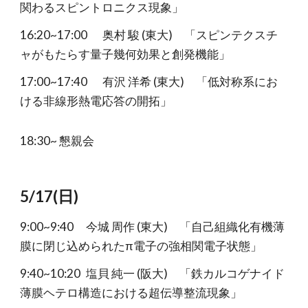
関わるスピントロニクス現象」
16:20~17:00
奥村 駿 (東大) 「スピンテクスチ
ャがもたらす量子幾何効果と創発機能」
17:00~17:40
有沢 洋希 (東大) 「低対称系にお
ける非線形熱電応答の開拓」
18:30~ 懇親会
5/17
(
日
)
9:00~9:40
今城 周作 (東大) 「自己組織化有機薄
膜に閉じ込められたπ電子の強相関電子状態」
9:40~10:20
塩貝 純一 (阪大) 「鉄カルコゲナイド
薄膜ヘテロ構造における超伝導整流現象」