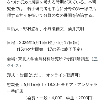
をつけて次の展開を考える時期が来ている。本研
究会では、若手研究者を中心に分野の第一線で活
躍する方々を招いて分野の次の展開を議論する。
世話人：野村悠祐、小野瀬佳文、酒井英明
日程：202
6
年5月
15
日(
金
) -
5
月
17
日(日)
(15の夕方開始、17の昼に終了予定)
会場 : 東北大学金属材料研究所 2号館1階 講堂（
ア
クセス
）
形式： 対面 (ただし、オンライン聴講可）
懇親会：
5月16日(土) 18:30~ ＠ミア・アンジェラ
一番町店
（会費：一般・
4,000
、学生・
2
000円）