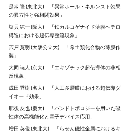
是常 隆 (東北大) 「異常ホール・ネルンスト効果
の異方性と強相関効果」
塩貝 純一 (阪大) 「鉄カルコゲナイド薄膜ヘテロ
構造における超伝導整流現象」
宍戸 寛明 (大阪公立大) 「希土類化合物の薄膜作
製」
大同 暁人 (京大) 「エキゾチック超伝導体の非相
反現象」
成田 秀樹 (名大) 「人工多層膜における超伝導ダ
イオード効果」
肥後 友也 (慶大) 「バンドトポロジーを用いた磁
性体の高機能化と電子デバイス応用」
増田 英俊 (東北大) 「らせん磁性金属におけるキ