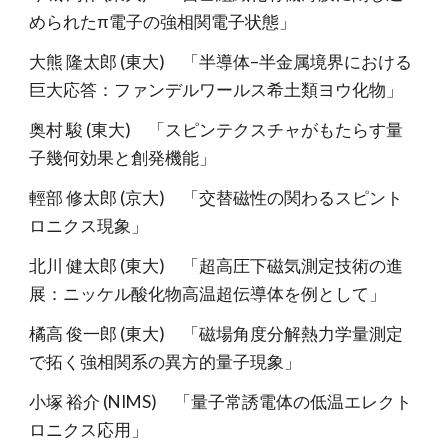
められたπ電子の強相関電子状態」
大熊 隆太郎 (東大) 「半導体–半金属境界における
巨大応答：ファンデルワールス希土類ヨウ化物」
奥村 駿 (東大) 「スピンテクスチャがもたらす量
子幾何効果と創発機能」
輕部 修太郎 (京大)
「交替磁性の関わるスピント
ロニクス現象」
北川 健太郎 (東大) 「超高圧下磁気測定技術の進
展：ニッケル酸化物高温超伝導体を例として」
橘高 俊一郎 (東大) 「磁場角度分解熱力学量測定
で拓く強相関系の異方的量子現象」
小塚 裕介 (NIMS) 「量子常誘電体の低温エレクト
ロニクス応用」